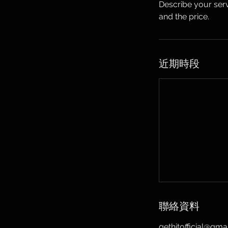
Describe your serv
and the price.
近期時段
聯絡資料
gethitofficial@gma